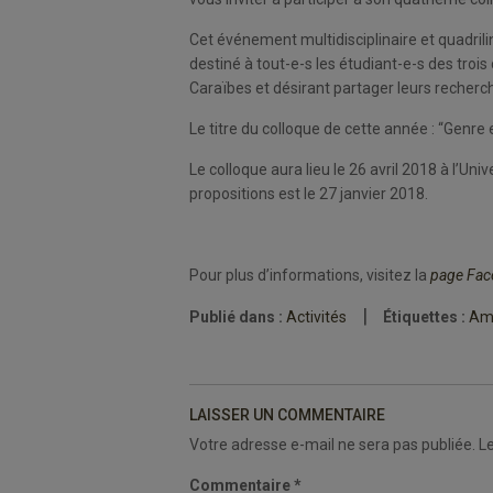
Cet événement multidisciplinaire et quadrili
destiné à tout-e-s les étudiant-e-s des trois
Caraïbes et désirant partager leurs recherc
Le titre du colloque de cette année : “Genre
Le colloque aura lieu le 26 avril 2018 à l’Uni
propositions est le 27 janvier 2018.
Pour plus d’informations, visitez la
page Fa
Publié dans :
Activités
Étiquettes :
Amé
Navigation
de
l’article
LAISSER UN COMMENTAIRE
Votre adresse e-mail ne sera pas publiée.
L
Commentaire
*