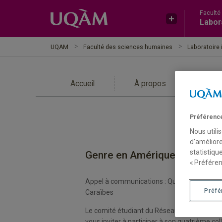
Faculté
Labora
UQAM
Faculté des sciences humaines
Laboratoire i
Accueil
À propos
Proj
Préférence
Nous utili
d’améliore
statistiqu
Genre en Amérique Latine: T
« Préféren
Appel à communications : Quatrième colloqu
Préfé
Caraïbes
Le comité étudiant du Réseau d’études latin
vous inviter à participer à son quatrième col