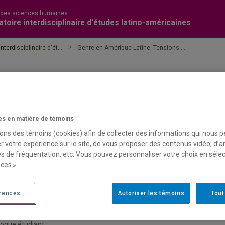
 des sciences humaines
toire interdisciplinaire d'études latino-américaines
nterdisciplinaire d'ét...
Genre en Amérique Latine: Tensions ...
ets
Réseaux
Liens d’intérêt
Nous
s en matière de témoins
sons des témoins (cookies) afin de collecter des informations qui nous 
r votre expérience sur le site, de vous proposer des contenus vidéo, d’a
es de fréquentation, etc. Vous pouvez personnaliser votre choix en séle
ensions et Perspectives – 4ème colloque étud
ces ».
e étudiant du RÉLAM sur l’Amérique Latine et les
rences
Autoriser les témoins
Tout
o-américaines de Montréal (RÉLAM) a le plaisir de
loque étudiant.