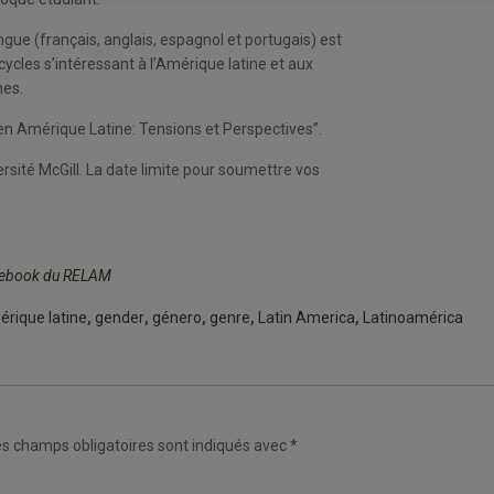
ngue (français, anglais, espagnol et portugais) est
 cycles s’intéressant à l’Amérique latine et aux
hes.
 en Amérique Latine: Tensions et Perspectives”.
versité McGill. La date limite pour soumettre vos
cebook du RELAM
rique latine
,
gender
,
género
,
genre
,
Latin America
,
Latinoamérica
es champs obligatoires sont indiqués avec
*