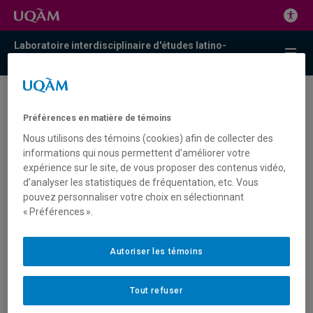
Laboratoire interdisciplinaire d'études latino-
américaines
OBSERVATOIRE
Préférences en matière de témoins
Contact
Nous utilisons des témoins (cookies) afin de collecter des
informations qui nous permettent d’améliorer votre
Directeur
expérience sur le site, de vous proposer des contenus vidéo,
Victor Armony
d’analyser les statistiques de fréquentation, etc. Vous
Local : A-1310
pouvez personnaliser votre choix en sélectionnant
Téléphone : (514) 987-3000, poste 4985
« Préférences ».
armony.victor@uqam.ca
Coordonnateur
Autoriser les témoins
Charles Bénard
Tout refuser
Local : A-1345