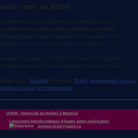
sans- terre au Brésil
Causerie-midi sur “L’expérience du politique dans la
construction de communautés coopératives: enquête
ethnographique d’une coopérative du Mouvement des
travailleurs ruraux sans- terre (MST) du Brésil” –
Vendredi 12 octobre, 12h30-14h, Salle A-3740 (UQÀM) –
Conférencier: Dan Furukawa Marques, Université Laval
Publié dans :
Activités
Étiquettes :
Brésil
,
mouvements sociaux
,
politique
Laisser un commentaire
UQAM -
Université du Québec à Montréal
Laboratoire interdisciplinaire d'études latino-américaines
armony.victor@uqam.ca