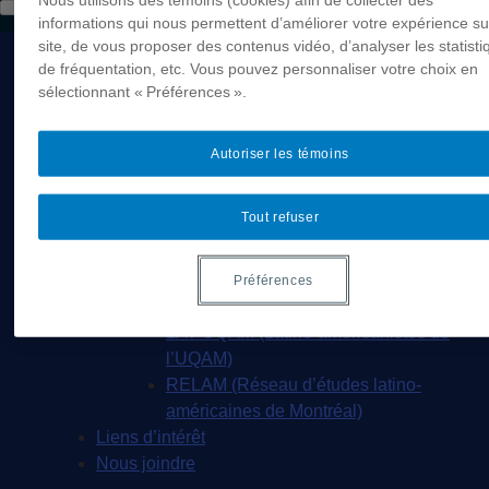
Nous utilisons des témoins (cookies) afin de collecter des
américaines
informations qui nous permettent d’améliorer votre expérience su
Accueil
site, de vous proposer des contenus vidéo, d’analyser les statisti
de fréquentation, etc. Vous pouvez personnaliser votre choix en
À propos
sélectionnant « Préférences ».
Présentation
Membres
Projets
Autoriser les témoins
Présentation
LATINO-DIASPORAS
Tout refuser
La mémoire des droits humains chez les
Latino-américains du Canada
Réseaux
Préférences
Présentation
LAT-UQAM (Latino-américanistes de
l’UQAM)
RELAM (Réseau d’études latino-
américaines de Montréal)
Liens d’intérêt
Nous joindre