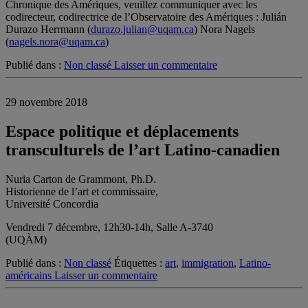
Chronique des Amériques, veuillez communiquer avec les
codirecteur, codirectrice de l’Observatoire des Amériques : Julián
Durazo Herrmann (
durazo.julian@uqam.ca
) Nora Nagels
(
nagels.nora@uqam.ca
)
Publié dans :
Non classé
Laisser un commentaire
29 novembre 2018
Espace politique et déplacements
transculturels de l’art Latino-canadien
Nuria Carton de Grammont, Ph.D.
Historienne de l’art et commissaire,
Université Concordia
Vendredi 7 décembre, 12h30-14h, Salle A-3740
(UQÀM)
Publié dans :
Non classé
Étiquettes :
art
,
immigration
,
Latino-
américains
Laisser un commentaire