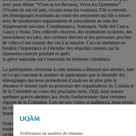
avec pour thème “Vivos se los llevaron, Vivos los Queremos”
(Vivants ils ont été pris, vivants nous les voulons). Elle a entendu
des témoignages troublants au cours des rencontres qu’elle a tenues
avec de nombreuses organisations et associations au sein des
départements suivants: Cundinamarca, Antioquia, Valle del Cauca,
Cauca y Huila. Des collectifs citoyens, des institutions scolaires, des
associations sociales, des victimes directes et des personnes proches
de celles-ci ont soumis des cas à la mission. Ces cas mettaient en
lumière l’importance et l’étendue des séquelles causées par la
répression exercée pendant et après
la grève nationale sur l’ensemble du territoire colombien.
La participation citoyenne à cette mission a dépassé nos attentes, tant
en ce qui concerne le nombre de participants que la diversité des
témoignages qui nous permettront d’analyser de plus près la
situation et donner suite au processus des organisations du Canada et
de la Colombie au cours des prochains mois. Déjà, nous notons
quelques graves atteintes aux droits fondamentaux dans certaines
régions de la Colombie. Lors de nos visites et audiences, nous avons
pu constater un modèle d’intervention systématique répressif et très
inquiétant pour l’avenir.
Nous avons noté, en particulier, un profilage systématique des
leaders sociaux et syndicaux, avec de lourdes conséquences pour les
Préférences en matière de témoins
victimes, leurs familles et les communautés. Plusieurs des personnes