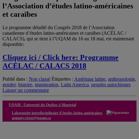
l’Association d’études latino-américaines
et caraïbes
Le programme détaillé du Congrès 2018 de l’Association
canadienne d’études latino-américaines et caraïbes (ACÉLAC /
CALACS), qui se tient à l’UQAM du 16 au 18 mai, est maintenant
disponible:
Cliquez ici / Click here: Programme
ACÉLAC / CALACS 2018
Publié dans :
Non classé
Étiquettes :
Amérique latine
,
anthropologie
,
gender
,
histoire
,
immigration
,
Latin America
,
peuples autochtones
Laisser un commentaire
UQAM -
Université du Québec à Montréal
Laboratoire interdisciplinaire d'études latino-américaines
armony.victor@uqam.ca