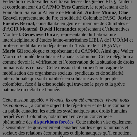
Fédération des travailleurs et travailleuses de Québec FTQ, l’auteur
et coordonnateur du CAPMO
Yves Carrier
, le représentant de la
Fondation Salvador Allende de Montréal-
Andres Munoz
,
Cloé
Gravel,
représentante du Projet solidarité Colombie PASC,
Javier
Fuentes Bernal
, consultant.e en genre et membre de Chimbites et
d’AGIR Montréal,
David Hernandez
représentant d’Alternatives
Montréal.
Geneviève Dorais
, représentante du Laboratoire
interdisciplinaire d’études latino-américaines LIELA de l’UQÀM et
professeure titulaire du département d’histoire de L’UQAM, et
Mario Gil
sociologue et représentant du CAPMO. Ainsi que Walter
Mora du Comité de solidarité Canada -Colombie. Cette délégation a
comme devoir la vérification et l’observation de la situation de droits
humains dans ce pays. Cette mission fait partie d’une vague de
mobilisation des organismes sociaux, syndicaux et de solidarité
internationale qui sont mobilisés en solidarité avec le peuple
colombien, face à la crise sociale qui traverse le pays et la grève
nationale du début de l’année.
Cette mission appelée «
Vivants, ils ont été emmenés, vivant, nous
les voulons » ,
a comme objectif de répertorier et de faire connaitre
au public canadien les atteintes systématiques aux droits humains
perpétrés en Colombie, notamment en ce qui concerne le
phénomène des
disparitions forcées
. Cette mission vise également
à sensibiliser le gouvernement canadien sur les enjeux humains et
sociaux des relations économiques et diplomatiques qu’il entretient