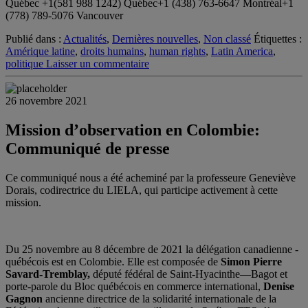
Québec +1(581 988 1242) Québec+1 (438) 763-6647 Montréal+1
(778) 789-5076 Vancouver
Publié dans :
Actualités
,
Dernières nouvelles
,
Non classé
Étiquettes :
Amérique latine
,
droits humains
,
human rights
,
Latin America
,
politique
Laisser un commentaire
26 novembre 2021
Mission d’observation en Colombie:
Communiqué de presse
Ce communiqué nous a été acheminé par la professeure Geneviève
Dorais, codirectrice du LIELA, qui participe activement à cette
mission.
Du 25 novembre au 8 décembre de 2021 la délégation canadienne -
québécois est en Colombie. Elle est composée de
Simon Pierre
Savard-Tremblay,
député fédéral de Saint-Hyacinthe—Bagot et
porte-parole du Bloc québécois en commerce international,
Denise
Gagnon
ancienne directrice de la solidarité internationale de la