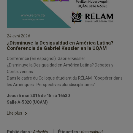
24 avril 2016
¿Disminuye la Desigualdad en América Latina?
Conferencia de Gabriel Kessler en la UQAM
Conférence (en espagnol): Gabriel Kessler
¿Disminuye la Desigualdad en América Latina? Debates y
Controversias
Dans le cadre du Colloque étudiant du RÉLAM: “Coopérer dans
les Amériques : Perspectives pluridisciplinaires”
Jeudi 5 mai 2016 de 15h à 16h30
Salle A-5020 (UQAM)
“¿Disminuye
Lire plus
la
Desigualdad
Publié dans :
Activités
Étiquettes :
desigualdad
,
en