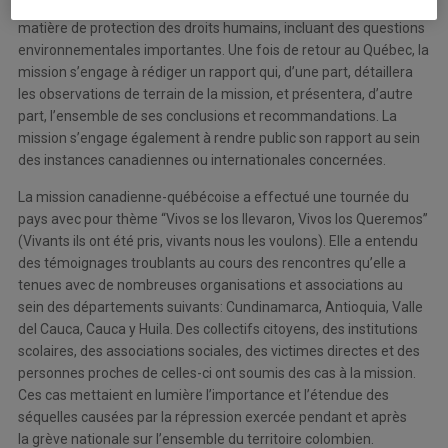
contiennent des engagements internationaux et nationaux en
matière de protection des droits humains, incluant des questions
environnementales importantes. Une fois de retour au Québec, la
mission s’engage à rédiger un rapport qui, d’une part, détaillera
les observations de terrain de la mission, et présentera, d’autre
part, l’ensemble de ses conclusions et recommandations. La
mission s’engage également à rendre public son rapport au sein
des instances canadiennes ou internationales concernées.
La mission canadienne-québécoise a effectué une tournée du
pays avec pour thème “Vivos se los llevaron, Vivos los Queremos”
(Vivants ils ont été pris, vivants nous les voulons). Elle a entendu
des témoignages troublants au cours des rencontres qu’elle a
tenues avec de nombreuses organisations et associations au
sein des départements suivants: Cundinamarca, Antioquia, Valle
del Cauca, Cauca y Huila. Des collectifs citoyens, des institutions
scolaires, des associations sociales, des victimes directes et des
personnes proches de celles-ci ont soumis des cas à la mission.
Ces cas mettaient en lumière l’importance et l’étendue des
séquelles causées par la répression exercée pendant et après
la grève nationale sur l’ensemble du territoire colombien.