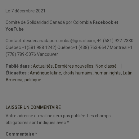
Le 7 décembre 2021
Comité de Solidaridad Canadá por Colombia
Facebook et
YouTube
Contact: desdecanadaporcombia@gmail.com, +1 (581) 922-2330
Québec +1(581 988 1242) Québec+1 (438) 763-6647 Montréal+1
(778) 789-5076 Vancouver
Publié dans :
Actualités
,
Dernières nouvelles
,
Non classé
Étiquettes :
Amérique latine
,
droits humains
,
human rights
,
Latin
America
,
politique
Navigation
de
l’article
LAISSER UN COMMENTAIRE
Votre adresse e-mail ne sera pas publiée.
Les champs
obligatoires sont indiqués avec
*
Commentaire
*